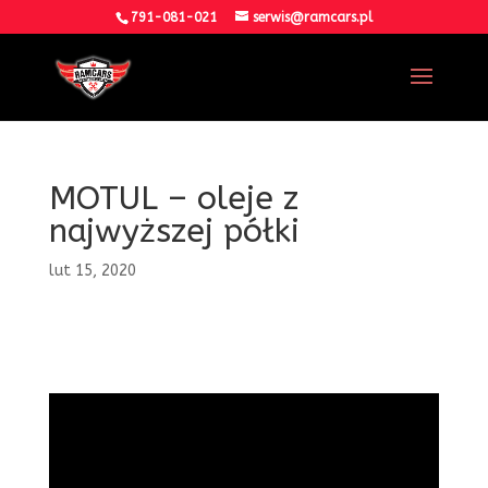
791-081-021
serwis@ramcars.pl
MOTUL – oleje z
najwyższej półki
lut 15, 2020