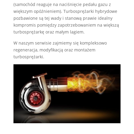
(samochód reaguje na naciśnięcie pedału gazu z
większym opóźnieniem). Turbosprężarki hybrydowe
pozbawione są tej wady i stanową prawie idealny
kompromis pomiędzy zapotrzebowaniem na większą
turbosprężarkę oraz małym lagiem.
W naszym serwisie zajmiemy się kompleksowo
regeneracja, modyfikacją oraz montażem
turbosprężarki.