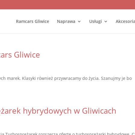
Ramcars Gliwice
Naprawa
Usługi
Akcesori
ars Gliwice
ych marek. Klasyki również przywracamy do życia. Szanujmy je bo
ężarek hybrydowych w Gliwicach
ja Turbosprężarek rozszerza ofertę o turbosprężarki hybrydowe. 