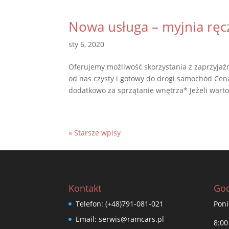
Nowa usługa – myjnia ręc
sty 6, 2020
Oferujemy możliwość skorzystania z zaprzyjaź
od nas czysty i gotowy do drogi samochód Cen
dodatkowo za sprzątanie wnętrza* Jeżeli wartoś
« Starsze wpisy
Kontakt
God
Telefon:
(+48)791-081-021
Poni
Email:
serwis@ramcars.pl
8:00