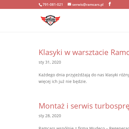
791-081-021
serwis@ramcars.pl
Klasyki w warsztacie Ramc
sty 31, 2020
Każdego dnia przyjeżdżają do nas klasyki różn
więcej ich już nie będzie.
Montaż i serwis turbospr
sty 28, 2020
Ramcars wspólnie z firma Wudeco – Regenerac