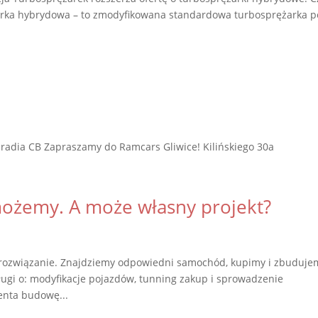
arka hybrydowa – to zmodyfikowana standardowa turbosprężarka 
 radia CB Zapraszamy do Ramcars Gliwice! Kilińskiego 30a
ożemy. A może własny projekt?
y rozwiązanie. Znajdziemy odpowiedni samochód, kupimy i zbuduje
ługi o: modyfikacje pojazdów, tunning zakup i sprowadzenie
enta budowę...