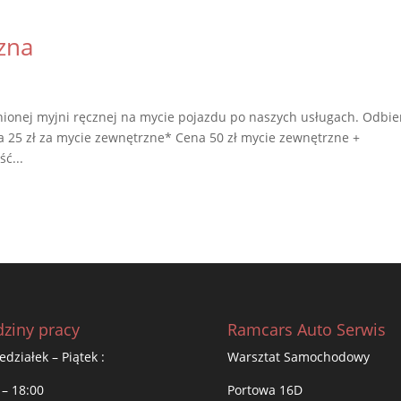
zna
nionej myjni ręcznej na mycie pojazdu po naszych usługach. Odbie
a 25 zł za mycie zewnętrzne* Cena 50 zł mycie zewnętrzne +
ć...
ziny pracy
Ramcars Auto Serwis
edziałek – Piątek :
Warsztat Samochodowy
 – 18:00
Portowa 16D