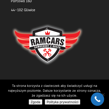
Portowa 16D
44-102 Gliwice
Ta strona korzysta z ciasteczek aby świadczyć usługi na
najwyższym poziomie. Dalsze korzystanie ze strony oznacza,
że zgadzasz się na ich użycie.
Zgoda
Polityka prywatności
(C)Copyright 2022 | Wykonanie:
m3gr.pl
|
Polityka prywatności