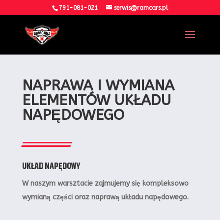
791-081-021
serwis@ramcars.pl
NAPRAWA I WYMIANA
ELEMENTÓW UKŁADU
NAPĘDOWEGO
UKŁAD NAPĘDOWY
W naszym warsztacie zajmujemy się kompleksowo
wymianą części oraz naprawą układu napędowego.