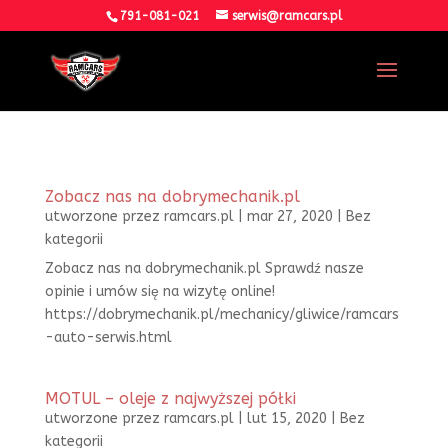
791-081-021
serwis@ramcars.pl
Zobacz nas na dobrymechanik.pl
utworzone przez
ramcars.pl
|
mar 27, 2020
|
Bez
kategorii
Zobacz nas na dobrymechanik.pl Sprawdź nasze
opinie i umów się na wizytę online!
https://dobrymechanik.pl/mechanicy/gliwice/ramcars
-auto-serwis.html
MOTUL – oleje z najwyższej półki
utworzone przez
ramcars.pl
|
lut 15, 2020
|
Bez
kategorii