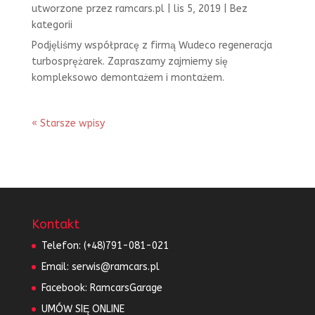
utworzone przez
ramcars.pl
|
lis 5, 2019
|
Bez
kategorii
Podjęliśmy współpracę z firmą Wudeco regeneracja
turbosprężarek. Zapraszamy zajmiemy się
kompleksowo demontażem i montażem.
« Starsze wpisy
Kontakt
Telefon:
(+48)791-081-021
Email:
serwis@ramcars.pl
Facebook:
RamcarsGarage
UMÓW SIĘ ONLINE