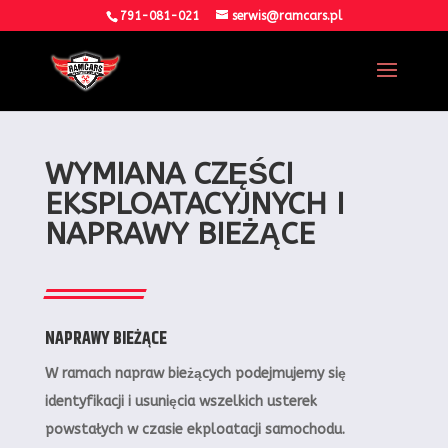
791-081-021
serwis@ramcars.pl
WYMIANA CZĘŚCI
EKSPLOATACYJNYCH I
NAPRAWY BIEŻĄCE
NAPRAWY BIEŻĄCE
W ramach napraw bieżących podejmujemy się
identyfikacji i usunięcia wszelkich usterek
powstałych w czasie ekploatacji samochodu.