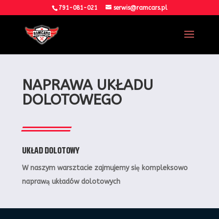
791-081-021
serwis@ramcars.pl
NAPRAWA UKŁADU
DOLOTOWEGO
UKŁAD DOLOTOWY
W naszym warsztacie zajmujemy się kompleksowo
naprawą układów dolotowych