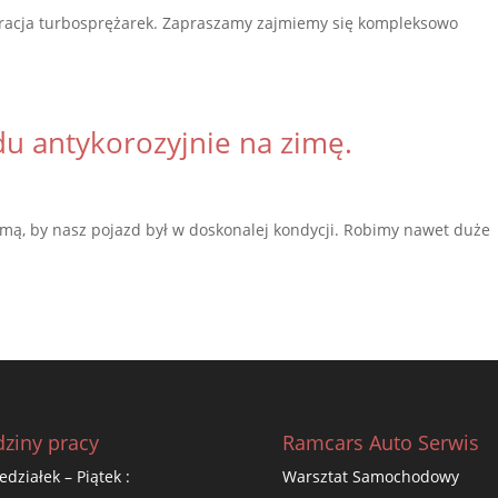
racja turbosprężarek. Zapraszamy zajmiemy się kompleksowo
u antykorozyjnie na zimę.
imą, by nasz pojazd był w doskonalej kondycji. Robimy nawet duże
ziny pracy
Ramcars Auto Serwis
edziałek – Piątek :
Warsztat Samochodowy